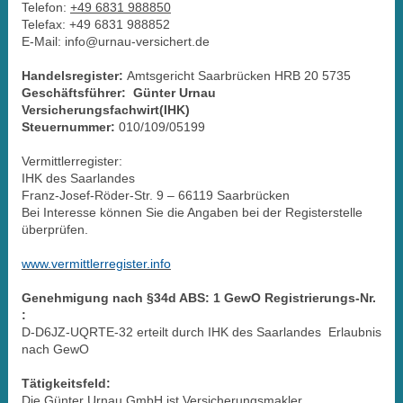
Telefon:
+49 6831 988850
Telefax:
+49 6831 988852
E-Mail:
info@urnau-versichert.de
Handelsregister:
Amtsgericht Saarbrücken HRB 20 5735
Geschäftsführer: Günter Urnau
Versicherungsfachwirt(IHK)
Steuernummer:
010/109/05199
Vermittlerregister:
IHK des Saarlandes
Franz-Josef-Röder-Str. 9 – 66119 Saarbrücken
Bei Interesse können Sie die Angaben bei der Registerstelle
überprüfen.
www.vermittlerregister.info
Genehmigung nach §34d ABS: 1 GewO Registrierungs-Nr.
:
D-D6JZ-UQRTE-32 erteilt durch IHK des Saarlandes Erlaubnis
nach GewO
Tätigkeitsfeld:
Die Günter Urnau GmbH ist Versicherungsmakler